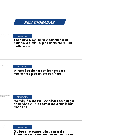
RELACIONADAS
NACIONAL
Amparo Noguera demanda al
Banco de Chile por más de $500
millones
NACIONAL
Minsal ordena retirar pasas
morenas por micotoxinas
NACIONAL
Comisión de Educación respalda
cambios al Sistema de Admisión
Escolar
NACIONAL
Gobierno exige clausura de
Panimex por incendio químico en