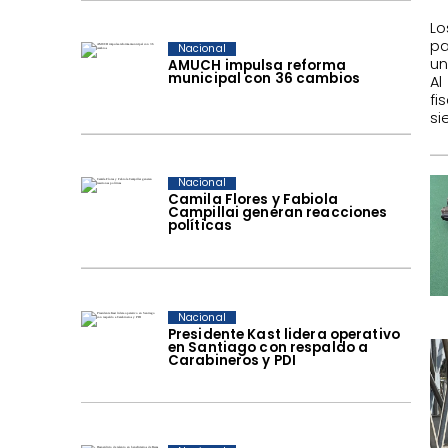
​L
pa
Nacional
un
AMUCH impulsa reforma
municipal con 36 cambios
Al
fi
si
Nacional
Camila Flores y Fabiola
Campillai generan reacciones
políticas
Nacional
Presidente Kast lidera operativo
en Santiago con respaldo a
Carabineros y PDI