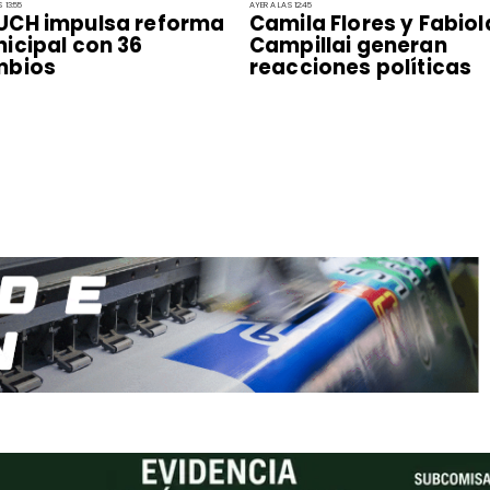
 13:55
AYER A LAS 12:45
CH impulsa reforma
Camila Flores y Fabiol
icipal con 36
Campillai generan
mbios
reacciones políticas