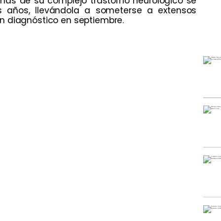
omas de su complejo trastorno neurológico se
res años, llevándola a someterse a extensos
n diagnóstico en septiembre.