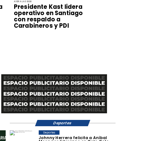
AYER A LAS 10:08
a
Presidente Kast lidera
operativo en Santiago
con respaldo a
Carabineros y PDI
Deportes
Deportes
Johnny Herrera felicita a Aníbal