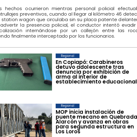
os hechos ocurrieron mientras personal policial efectu
trullajes preventivos, cuando al llegar al kilómetro 46 dete
 station wagon que circulaba sin su placa patente delante
 advertir la presencia policial, el conductor intentó evadir
scalización internándose por un callejón entre las roc
endo finalmente interceptado por los funcionarios.
Regional
​En Copiapó: Carabineros
detuvo adolescente tras
denuncia por exhibición de
arma al interior de
establecimiento educaciona
Regional
​MOP inicia instalación de
puente mecano en Quebrad
Alarcón y avanza en obras
para segunda estructura en
Los Loros