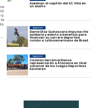
Asesinan al capitán del SC Villa en
un asalto
aba
ctó
ra.
 la
as,
Regional
Dante Díaz Quinzacara impulsa rifa
solidaria y evento a beneficio para
financiar su carrera deportiva
rumbo a Latinoamericano de Brasil.
Regional
​Ciclistas tierramarillanos
representarán a Atacama en final
l
nacional de los Juegos Deportivos
Escolares
a