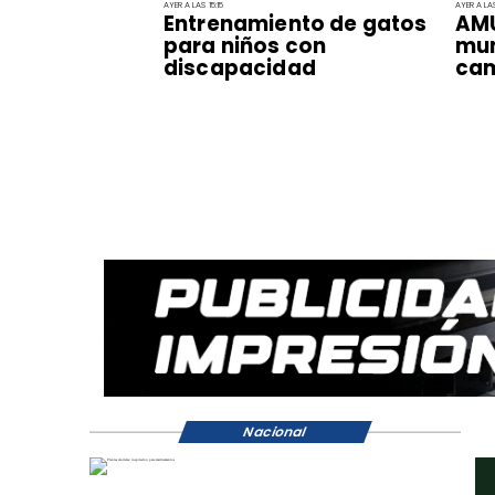
AYER A LAS 15:15
AYER A LAS
Entrenamiento de gatos
AMU
para niños con
mun
discapacidad
ca
Nacional