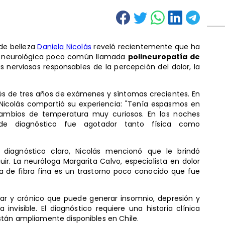
 de belleza
Daniela Nicolás
reveló recientemente que ha
d neurológica poco común llamada
polineuropatía de
as nerviosas responsables de la percepción del dolor, la
ués de tres años de exámenes y síntomas crecientes. En
 Nicolás compartió su experiencia: "Tenía espasmos en
cambios de temperatura muy curiosos. En las noches
o de diagnóstico fue agotador tanto física como
n diagnóstico claro, Nicolás mencionó que le brindó
uir. La neuróloga Margarita Calvo, especialista en dolor
ía de fibra fina es un trastorno poco conocido que fue
ar y crónico que puede generar insomnio, depresión y
invisible. El diagnóstico requiere una historia clínica
stán ampliamente disponibles en Chile.