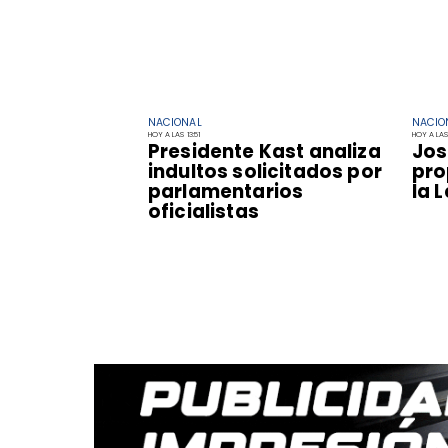
NACIONAL
NACIO
HOY A LAS 13:51
HOY A LAS 
Presidente Kast analiza
Jos
indultos solicitados por
pro
parlamentarios
la 
oficialistas