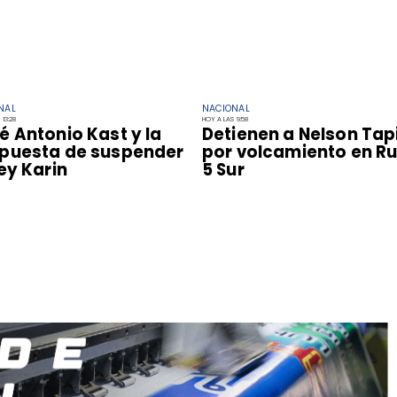
NAL
NACIONAL
13:28
HOY A LAS 9:58
é Antonio Kast y la
Detienen a Nelson Tap
puesta de suspender
por volcamiento en R
Ley Karin
5 Sur