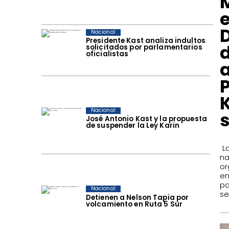
Nacional
Presidente Kast analiza indultos
solicitados por parlamentarios
oficialistas
K
Nacional
José Antonio Kast y la propuesta
de suspender la Ley Karin
​ 
n
or
en
pa
Nacional
se
Detienen a Nelson Tapia por
volcamiento en Ruta 5 Sur