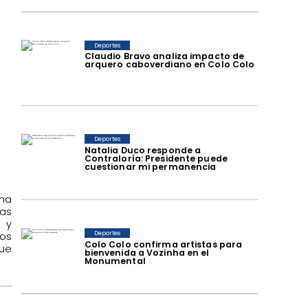
Deportes
Claudio Bravo analiza impacto de
arquero caboverdiano en Colo Colo
Deportes
Natalia Duco responde a
Contraloría: Presidente puede
cuestionar mi permanencia
ena
as
l y
Deportes
los
Colo Colo confirma artistas para
que
bienvenida a Vozinha en el
Monumental