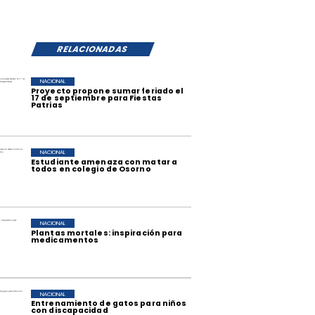
RELACIONADAS
NACIONAL
Proyecto propone sumar feriado el
17 de septiembre para Fiestas
Patrias
NACIONAL
Estudiante amenaza con matar a
todos en colegio de Osorno
NACIONAL
Plantas mortales: inspiración para
medicamentos
NACIONAL
Entrenamiento de gatos para niños
con discapacidad