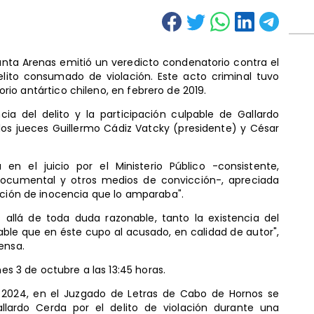
 Punta Arenas emitió un veredicto condenatorio contra el
delito consumado de violación. Este acto criminal tuvo
itorio antártico chileno, en febrero de 2019.
cia del delito y la participación culpable de Gallardo
los jueces Guillermo Cádiz Vatcky (presidente) y César
en el juicio por el Ministerio Público -consistente,
 documental y otros medios de convicción-, apreciada
nción de inocencia que lo amparaba".
 allá de toda duda razonable, tanto la existencia del
pable que en éste cupo al acusado, en calidad de autor",
ensa.
nes 3 de octubre a las 13:45 horas.
e 2024, en el Juzgado de Letras de Cabo de Hornos se
allardo Cerda por el delito de violación durante una