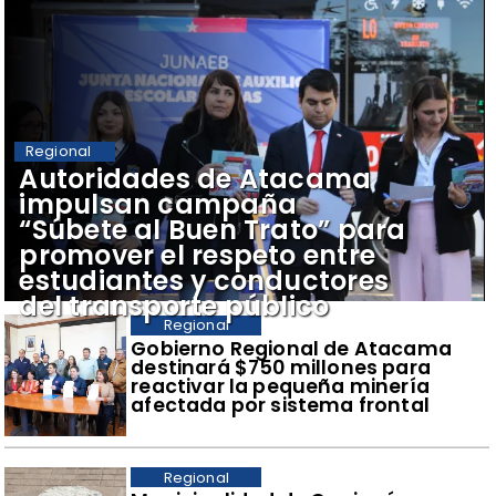
Regional
Autoridades de Atacama
impulsan campaña
“Súbete al Buen Trato” para
promover el respeto entre
estudiantes y conductores
del transporte público
Regional
Gobierno Regional de Atacama
destinará $750 millones para
reactivar la pequeña minería
afectada por sistema frontal
Regional