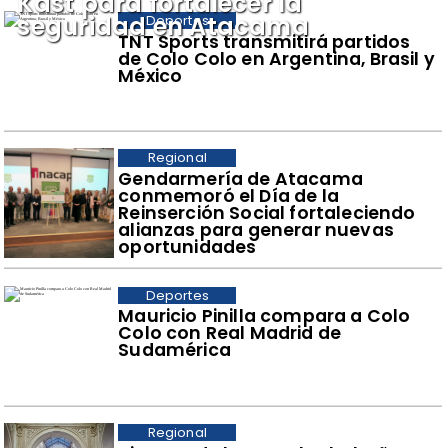
Kast para fortalecer la
seguridad en Atacama
Deportes
TNT Sports transmitirá partidos
de Colo Colo en Argentina, Brasil y
México
Regional
​Gendarmería de Atacama
conmemoró el Día de la
Reinserción Social fortaleciendo
alianzas para generar nuevas
oportunidades
Deportes
Mauricio Pinilla compara a Colo
Colo con Real Madrid de
Sudamérica
Regional