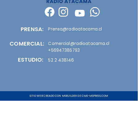
PRENSA:
Prensa@radioatacama.cl
COMERCIAL:
Comercial@radioatacama.cl
+56947385793
ESTUDIO:
52 2 438146
SITIO WEB CREADO CON MSBUILDER DE CMS-MSPRESS.COM