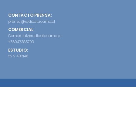
CONTACTO PRENSA:
prensa@radioatacama.cl
COMERCIAL:
Comercial@radioatacama.cl
+56947385793
ESTUDIO:
52 2 438146