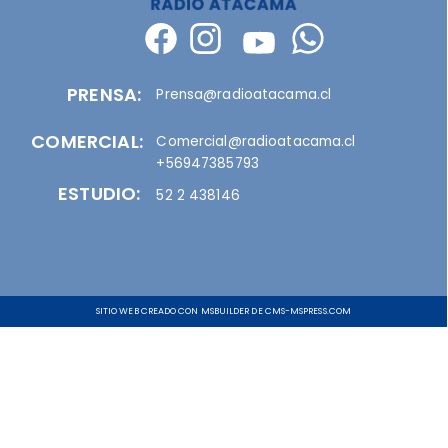
PRENSA:
Prensa@radioatacama.cl
COMERCIAL:
Comercial@radioatacama.cl
+56947385793
ESTUDIO:
52 2 438146
SITIO WEB CREADO CON MSBUILDER DE CMS-MSPRESS.COM