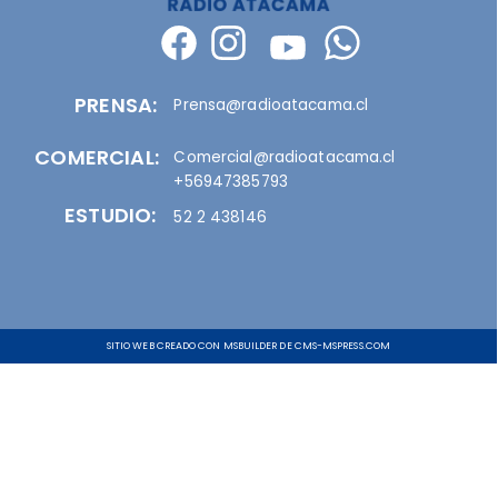
PRENSA:
Prensa@radioatacama.cl
COMERCIAL:
Comercial@radioatacama.cl
+56947385793
ESTUDIO:
52 2 438146
SITIO WEB CREADO CON MSBUILDER DE CMS-MSPRESS.COM