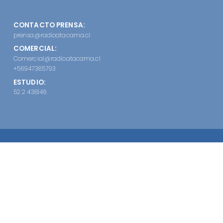
CONTACTO PRENSA:
prensa@radioatacama.cl
COMERCIAL:
Comercial@radioatacama.cl
+56947385793
ESTUDIO:
52 2 438146