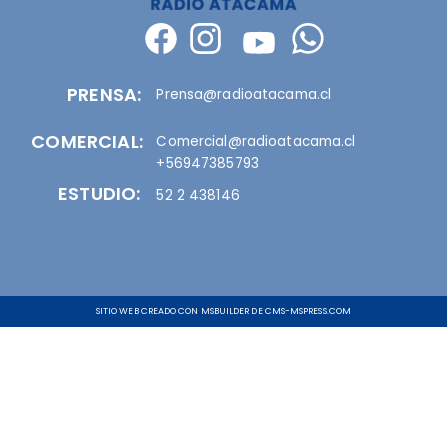
PRENSA:
Prensa@radioatacama.cl
COMERCIAL:
Comercial@radioatacama.cl
+56947385793
ESTUDIO:
52 2 438146
SITIO WEB CREADO CON MSBUILDER DE CMS-MSPRESS.COM