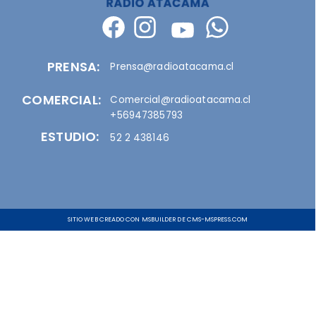
PRENSA:
Prensa@radioatacama.cl
COMERCIAL:
Comercial@radioatacama.cl
+56947385793
ESTUDIO:
52 2 438146
SITIO WEB CREADO CON MSBUILDER DE CMS-MSPRESS.COM