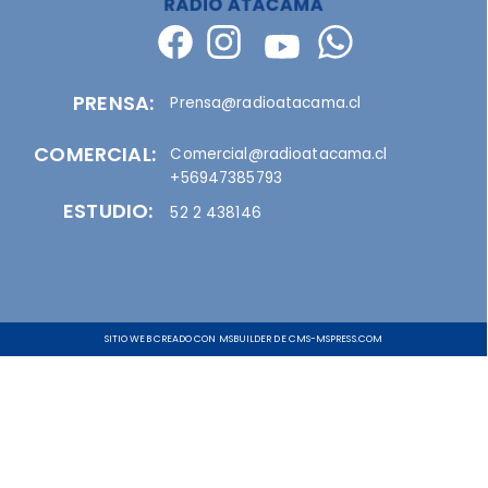
PRENSA:
Prensa@radioatacama.cl
COMERCIAL:
Comercial@radioatacama.cl
+56947385793
ESTUDIO:
52 2 438146
SITIO WEB CREADO CON MSBUILDER DE CMS-MSPRESS.COM